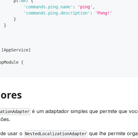
      pt
-
BR
:
{
'commands.ping.name'
:
'ping'
,
'commands.ping.description'
:
'Pong!'
}
}
[
AppService
]
ppModule
{
ores
é um adaptador simples que permite que vo
zationAdapter
ções.
de usar o
que lhe permite orga
NestedLocalizationAdapter