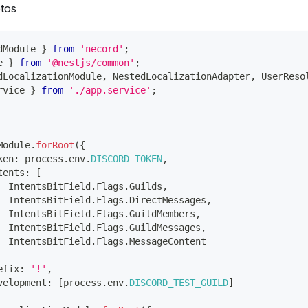
tos
dModule 
}
from
'necord'
;
e 
}
from
'@nestjs/common'
;
dLocalizationModule
,
 NestedLocalizationAdapter
,
 UserReso
rvice 
}
from
'./app.service'
;
Module
.
forRoot
(
{
ken
:
 process
.
env
.
DISCORD_TOKEN
,
tents
:
[
  IntentsBitField
.
Flags
.
Guilds
,
  IntentsBitField
.
Flags
.
DirectMessages
,
  IntentsBitField
.
Flags
.
GuildMembers
,
  IntentsBitField
.
Flags
.
GuildMessages
,
  IntentsBitField
.
Flags
.
MessageContent
efix
:
'!'
,
velopment
:
[
process
.
env
.
DISCORD_TEST_GUILD
]