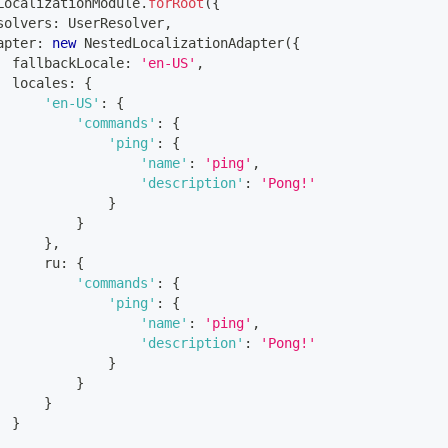
LocalizationModule
.
forRoot
(
{
solvers
:
 UserResolver
,
apter
:
new
NestedLocalizationAdapter
(
{
  fallbackLocale
:
'en-US'
,
  locales
:
{
'en-US'
:
{
'commands'
:
{
'ping'
:
{
'name'
:
'ping'
,
'description'
:
'Pong!'
}
}
}
,
      ru
:
{
'commands'
:
{
'ping'
:
{
'name'
:
'ping'
,
'description'
:
'Pong!'
}
}
}
}