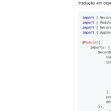
tradução em obje
import
{
 Necor
import
{
 Modul
import
{
 Necor
import
{
 AppSe
@
Module
(
{
    imports
:
[
        Necord
            to
            in
              
              
              
              
              
]
,
            pr
            de
}
)
,