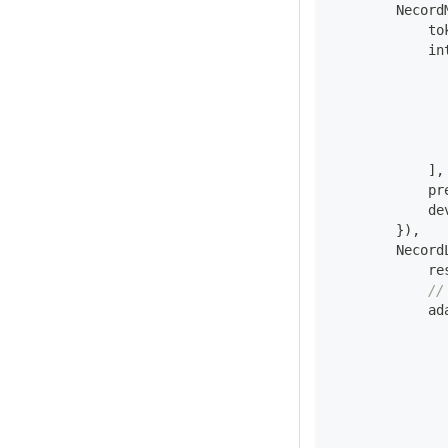
        Necord
            to
            in
              
              
              
              
              
]
,
            pr
            de
}
)
,
        Necord
            re
//
            ad
              
              