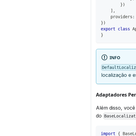
}
)
]
,
    providers
:
}
)
export
class
A
}
INFO
DefaultLocali
localização e 
Adaptadores Per
Além disso, você 
do
BaseLocalizat
import
{
 BaseL