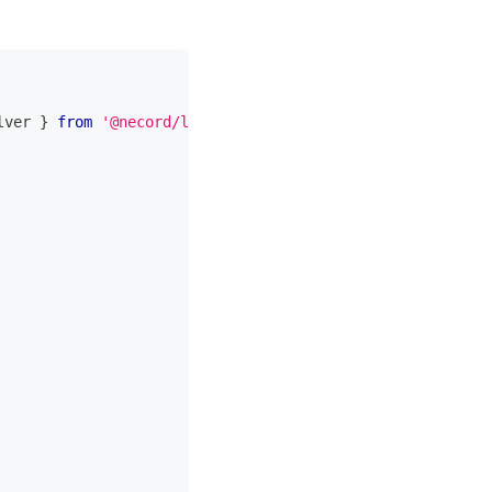
lver 
}
from
'@necord/localization'
;