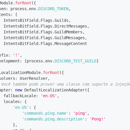
Module
.
forRoot
(
{
ken
:
 process
.
env
.
DISCORD_TOKEN
,
tents
:
[
  IntentsBitField
.
Flags
.
Guilds
,
  IntentsBitField
.
Flags
.
DirectMessages
,
  IntentsBitField
.
Flags
.
GuildMembers
,
  IntentsBitField
.
Flags
.
GuildMessages
,
  IntentsBitField
.
Flags
.
MessageContent
efix
:
'!'
,
velopment
:
[
process
.
env
.
DISCORD_TEST_GUILD
]
LocalizationModule
.
forRoot
(
{
solvers
:
 UserResolver
,
 Você também pode prover uma classe com suporte a injeçõ
apter
:
new
DefaultLocalizationAdapter
(
{
  fallbackLocale
:
'en-US'
,
  locales
:
{
'en-US'
:
{
'commands.ping.name'
:
'ping'
,
'commands.ping.description'
:
'Pong!'
}
,