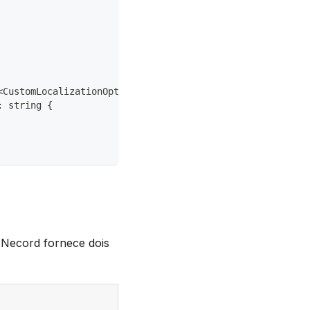
<
CustomLocalizationOptions
>
{
:
string
{
 Necord fornece dois