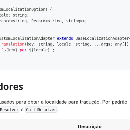
omLocalizationOptions
{
cale
:
string
;
ecord
<
string
,
 Record
<
string
,
string
>>
;
ustomLocalizationAdapter
extends
BaseLocalizationAdapter
Translation
(
key
:
string
,
 locale
:
string
,
...
args
:
any
[
]
)
`
${
key
}
 por 
${
locale
}
`
;
dores
usados para obter a localidade para tradução. Por padrão,
e
.
rResolver
GuildResolver
Descrição