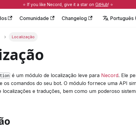
⭐️ If you like Necord, give it a star on
GitHub
! ⭐️
los
Comunidade
Changelog
Português (
Localização
ização
é um módulo de localização leve para
Necord
. Ele p
tion
nte os comandos do seu bot. O módulo fornece uma API si
 localizações e traduções, bem como um poderoso sistem
ção