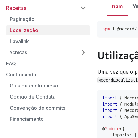
npm
Y
Receitas
Paginação
npm
 i @necord/
Localização
Lavalink
Utilizaç
Técnicas
FAQ
Uma vez que o pr
Contribuindo
NecordLocalizati
Guia de contribuição
Código de Conduta
import
{
 Necor
import
{
 Modul
Convenção de commits
import
{
 Necor
import
{
 AppSe
Financiamento
@
Module
(
{
    imports
:
[