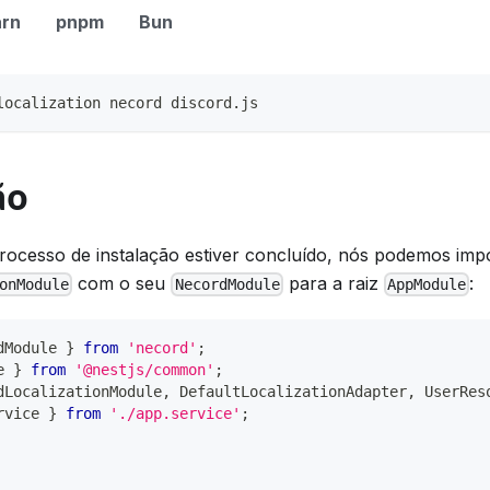
arn
pnpm
Bun
localization necord discord.js
ão
ocesso de instalação estiver concluído, nós podemos imp
com o seu
para a raiz
:
onModule
NecordModule
AppModule
dModule 
}
from
'necord'
;
e 
}
from
'@nestjs/common'
;
dLocalizationModule
,
 DefaultLocalizationAdapter
,
 UserRes
rvice 
}
from
'./app.service'
;