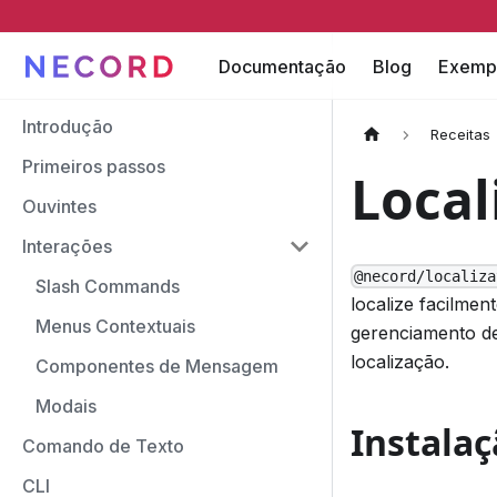
Documentação
Blog
Exemp
Introdução
Receitas
Primeiros passos
Local
Ouvintes
Interações
@necord/localiza
Slash Commands
localize facilme
Menus Contextuais
gerenciamento de
localização.
Componentes de Mensagem
Modais
Instala
Comando de Texto
CLI