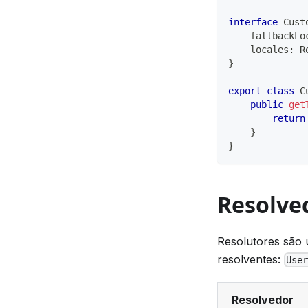
interface
Cust
    fallbackLo
    locales
:
 R
}
export
class
C
public
get
return
}
}
Resolve
Resolutores são 
resolventes:
Use
Resolvedor