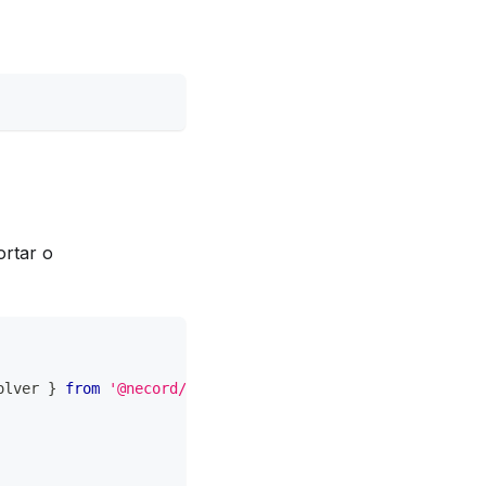
ortar o
olver 
}
from
'@necord/localization'
;