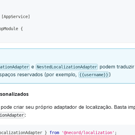
[
AppService
]
ppModule
{
e
podem traduzir 
zationAdapter
NestedLocalizationAdapter
espaços reservados (por exemplo,
)
{{username}}
sonalizados
pode criar seu próprio adaptador de localização. Basta im
:
ionAdapter
ocalizationAdapter 
}
from
'@necord/localization'
;