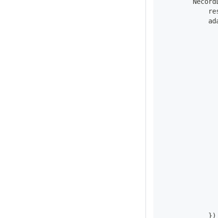
        Necord
            re
            ad
              
              
              
}
)