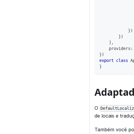
              
}
)
}
)
]
,
    providers
:
}
)
export
class
A
}
Adaptad
O
DefaultLocali
de locais e tradu
Também você po