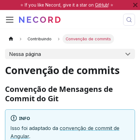
⭐️ If you like Necord, give it a star on
GitHub
! ⭐️
Contribuindo
Convenção de commits
Nessa página
Convenção de commits
Convenção de Mensagens de
Commit do Git
INFO
Isso foi adaptado da
convenção de commit de
Angular
.