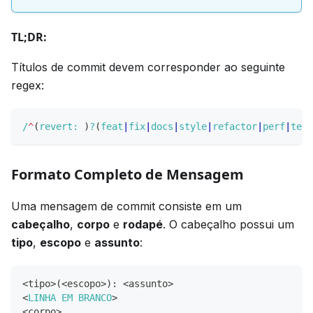
TL;DR:
Títulos de commit devem corresponder ao seguinte
regex:
/
^
(
revert: 
)
?
(
feat
|
fix
|
docs
|
style
|
refactor
|
perf
|
test
Formato Completo de Mensagem
Uma mensagem de commit consiste em um
cabeçalho
,
corpo
e
rodapé
. O cabeçalho possui um
tipo
,
escopo
e
assunto
:
<
tipo
>
(
<
escopo
>
)
:
<
assunto
>
<
LINHA
EM
BRANCO
>
<
corpo
>