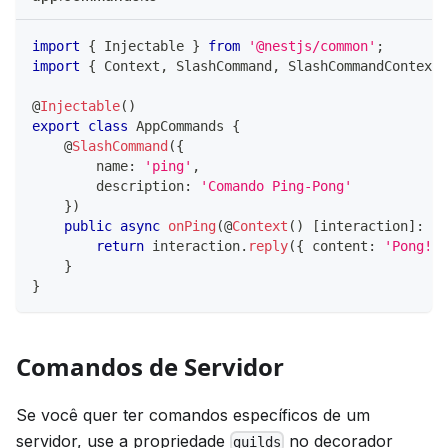
import
{
 Injectable 
}
from
'@nestjs/common'
;
import
{
 Context
,
 SlashCommand
,
 SlashCommandContext 
@
Injectable
(
)
export
class
AppCommands
{
@
SlashCommand
(
{
        name
:
'ping'
,
        description
:
'Comando Ping-Pong'
}
)
public
async
onPing
(
@
Context
(
)
[
interaction
]
:
 Sl
return
 interaction
.
reply
(
{
 content
:
'Pong!'
}
}
Comandos de Servidor
Se você quer ter comandos específicos de um
servidor, use a propriedade
no decorador
guilds