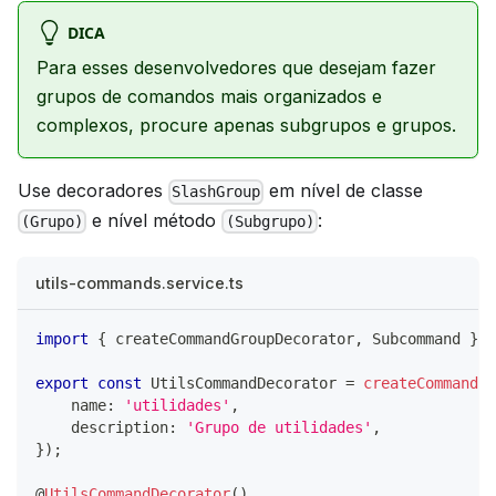
DICA
Para esses desenvolvedores que desejam fazer
grupos de comandos mais organizados e
complexos, procure apenas subgrupos e grupos.
Use decoradores
em nível de classe
SlashGroup
e nível método
:
(Grupo)
(Subgrupo)
utils-commands.service.ts
import
{
 createCommandGroupDecorator
,
 Subcommand 
}
f
export
const
 UtilsCommandDecorator 
=
createCommandGr
    name
:
'utilidades'
,
    description
:
'Grupo de utilidades'
,
}
)
;
@
UtilsCommandDecorator
(
)