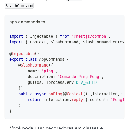
SlashCommand
app.commands.ts
import
{
 Injectable 
}
from
'@nestjs/common'
;
import
{
 Context
,
 SlashCommand
,
 SlashCommandContext 
@
Injectable
(
)
export
class
AppCommands
{
@
SlashCommand
(
{
        name
:
'ping'
,
        description
:
'Comando Ping-Pong'
,
        guilds
:
[
process
.
env
.
DEV_GUILD
]
}
)
public
async
onPing
(
@
Context
(
)
[
interaction
]
:
 Sl
return
 interaction
.
reply
(
{
 content
:
'Pong!'
}
}
Você pode usar decoradores em classes e