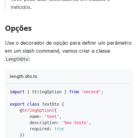
métodos.
Opções
Use o decorador de opção para definir um parâmetro
em um slash command, vamos criar a classe
:
LengthDto
length.dto.ts
import
{
 StringOption 
}
from
'necord'
;
export
class
TextDto
{
@
StringOption
(
{
        name
:
'text'
,
        description
:
'Seu texto'
,
        required
:
true
}
)