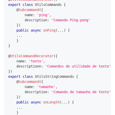
export
class
UtilsCommands
{
@
Subcommand
(
{
        name
:
'ping'
,
        description
:
'Comando Ping-pong'
}
)
public
async
onPing
(
...
)
{
...
}
}
@
UtilsCommandDecorator
(
{
    name
:
'texto'
,
    descriptionn
:
'Comandos de utilidade de texto'
}
)
export
class
UtilsStringCommands
{
@
Subcommand
(
{
        name
:
'tamanho'
,
        description
:
'Comando de tamanho de texto'
}
)
public
async
onLength
(
...
)
{
...
}