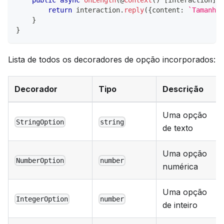
public
async
onLength
(
@
Context
(
)
[
interaction
]
:
 
return
 interaction
.
reply
(
{
content
:
`
Tamanho 
}
}
Lista de todos os decoradores de opção incorporados:
Decorador
Tipo
Descrição
Uma opção
StringOption
string
de texto
Uma opção
NumberOption
number
numérica
Uma opção
IntegerOption
number
de inteiro