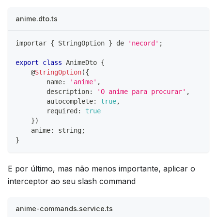
anime.dto.ts
importar 
{
 StringOption 
}
 de 
'necord'
;
export
class
AnimeDto
{
@
StringOption
(
{
        name
:
'anime'
,
        description
:
'O anime para procurar'
,
        autocomplete
:
true
,
        required
:
true
}
)
    anime
:
string
;
}
E por último, mas não menos importante, aplicar o
interceptor ao seu slash command
anime-commands.service.ts