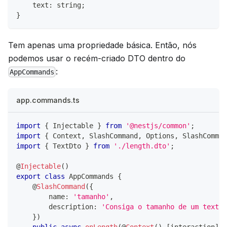
    text
:
string
;
}
Tem apenas uma propriedade básica. Então, nós
podemos usar o recém-criado DTO dentro do
:
AppCommands
app.commands.ts
import
{
 Injectable 
}
from
'@nestjs/common'
;
import
{
 Context
,
 SlashCommand
,
 Options
,
 SlashComman
import
{
 TextDto 
}
from
'./length.dto'
;
@
Injectable
(
)
export
class
AppCommands
{
@
SlashCommand
(
{
        name
:
'tamanho'
,
        description
:
'Consiga o tamanho de um texto'
}
)