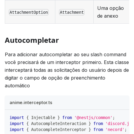
Uma opção
AttachmentOption
Attachment
de anexo
Autocompletar
Para adicionar autocompletar ao seu slash command
você precisará de um interceptor primeiro. Esta classe
interceptará todas as solicitações do usuário depois de
digitar o campo de opção de preenchimento
automático
anime.interceptor.ts
import
{
 Injectable 
}
from
'@nestjs/common'
;
import
{
 AutocompleteInteraction 
}
from
'discord.js'
import
{
 AutocompleteInterceptor 
}
from
'necord'
;