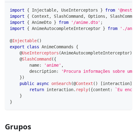
import
{
 Injectable
,
 UseInterceptors 
}
from
'@nestjs
import
{
 Context
,
 SlashCommand
,
 Options
,
 SlashComman
import
{
 AnimeDto 
}
from
'/anime.dto'
;
import
{
 AnimeAutocompleteInterceptor 
}
from
'./anim
@
Injectable
(
)
export
class
AnimeCommands
{
@
UseInterceptors
(
AnimeAutocompleteInterceptor
)
@
SlashCommand
(
{
        name
:
'anime'
,
        description
:
'Procura informações sobre um a
}
)
public
async
onSearch
(
@
Context
(
)
[
interaction
]
:
 
return
 interaction
.
reply
(
{
content
:
`
Eu encon
}
}
Grupos