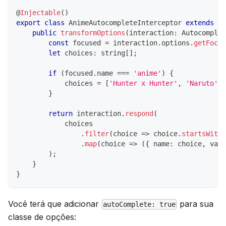
@
Injectable
(
)
export
class
AnimeAutocompleteInterceptor
extends
Au
public
transformOptions
(
interaction
:
 Autocomplet
const
 focused 
=
 interaction
.
options
.
getFocus
let
 choices
:
string
[
]
;
if
(
focused
.
name 
===
'anime'
)
{
            choices 
=
[
'Hunter x Hunter'
,
'Naruto'
,
}
return
 interaction
.
respond
(
            choices
.
filter
(
choice 
=>
 choice
.
startsWith
(
.
map
(
choice 
=>
(
{
 name
:
 choice
,
 valu
)
;
}
}
Você terá que adicionar
para sua
autoComplete: true
classe de opções: