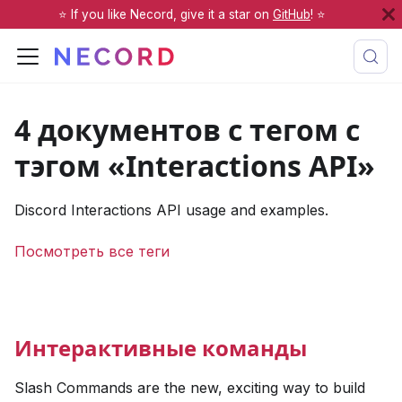
⭐️ If you like Necord, give it a star on
GitHub
! ⭐️
4 документов с тегом с
тэгом «Interactions API»
Discord Interactions API usage and examples.
Посмотреть все теги
Интерактивные команды
Slash Commands are the new, exciting way to build