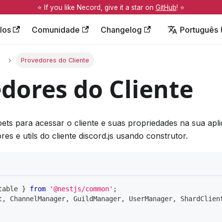
⭐️ If you like Necord, give it a star on
GitHub
! ⭐️
los
Comunidade
Changelog
Português (
Provedores do Cliente
dores do Cliente
ets para acessar o cliente e suas propriedades na sua apl
res e utils do cliente discord.js usando construtor.
table 
}
from
'@nestjs/common'
;
t
,
 ChannelManager
,
 GuildManager
,
 UserManager
,
 ShardClien