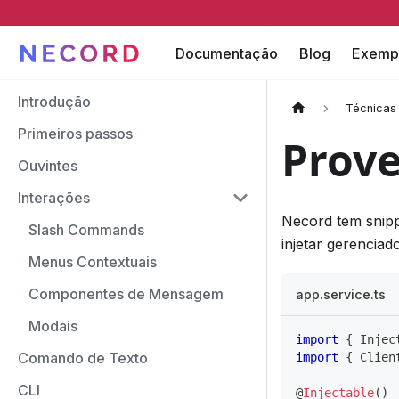
Documentação
Blog
Exemp
Introdução
Técnicas
Primeiros passos
Prove
Ouvintes
Interações
Necord tem snipp
Slash Commands
injetar gerenciado
Menus Contextuais
Componentes de Mensagem
app.service.ts
Modais
import
{
 Injec
Comando de Texto
import
{
 Clien
CLI
@
Injectable
(
)