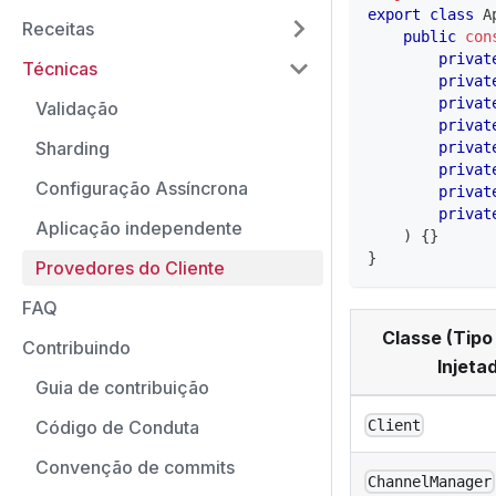
export
class
A
Receitas
public
con
privat
Técnicas
privat
privat
Validação
privat
Sharding
privat
privat
Configuração Assíncrona
privat
privat
Aplicação independente
)
{
}
}
Provedores do Cliente
FAQ
Classe (Tipo
Contribuindo
Injeta
Guia de contribuição
Código de Conduta
Client
Convenção de commits
ChannelManager