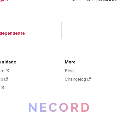
ndependente
nidade
More
ord
Blog
ub
Changelog