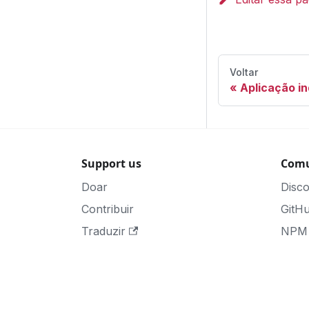
Voltar
Aplicação i
Support us
Comu
Doar
Disc
Contribuir
GitH
Traduzir
NPM