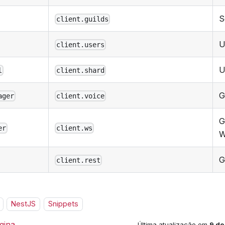
S
client.guilds
U
client.users
U
l
client.shard
G
ager
client.voice
G
er
client.ws
W
G
client.rest
NestJS
Snippets
gina
Última atualização
em
9 de