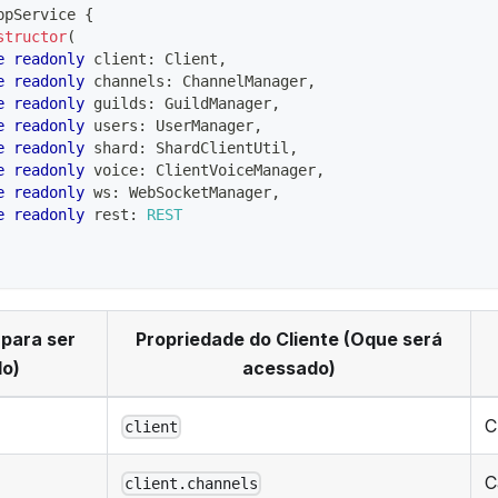
ppService
{
structor
(
e
readonly
 client
:
 Client
,
e
readonly
 channels
:
 ChannelManager
,
e
readonly
 guilds
:
 GuildManager
,
e
readonly
 users
:
 UserManager
,
e
readonly
 shard
:
 ShardClientUtil
,
e
readonly
 voice
:
 ClientVoiceManager
,
e
readonly
 ws
:
 WebSocketManager
,
e
readonly
 rest
:
REST
 para ser
Propriedade do Cliente (Oque será
do)
acessado)
C
client
C
client.channels