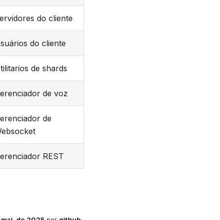
ervidores do cliente
suários do cliente
tilitarios de shards
erenciador de voz
erenciador de
ebsocket
erenciador REST
 mai. de 2025
por
github-