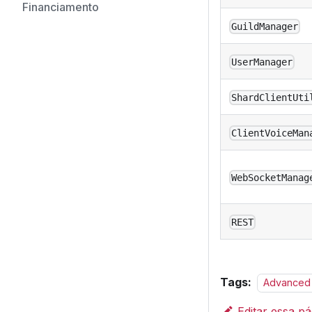
Financiamento
GuildManager
UserManager
ShardClientUti
ClientVoiceMan
WebSocketManag
REST
Tags:
Advanced
Editar essa pá