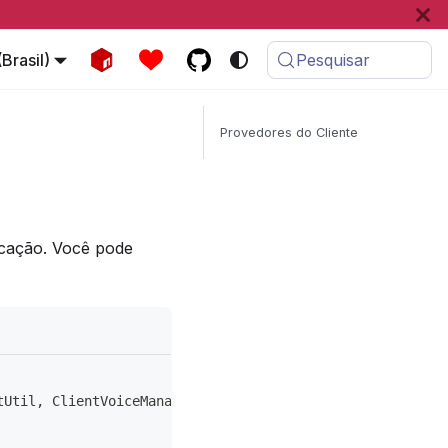
Brasil)
Pesquisar
Provedores do Cliente
icação. Você pode
tUtil
,
 ClientVoiceManager
,
 WebSocketManager
,
REST
}
from