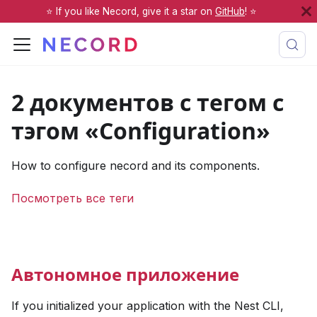
⭐️ If you like Necord, give it a star on
GitHub
! ⭐️
2 документов с тегом с
тэгом «Configuration»
How to configure necord and its components.
Посмотреть все теги
Автономное приложение
If you initialized your application with the Nest CLI,