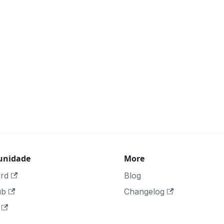
nidade
More
ord
Blog
ub
Changelog