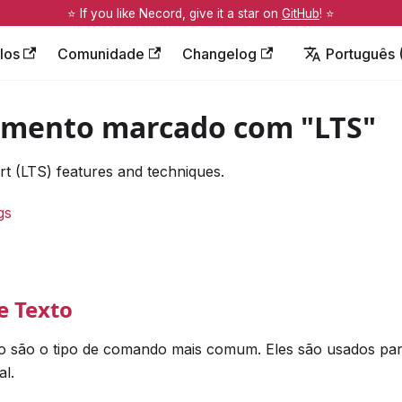
⭐️ If you like Necord, give it a star on
GitHub
! ⭐️
los
Comunidade
Changelog
Português (
mento marcado com "LTS"
 (LTS) features and techniques.
gs
 Texto
o são o tipo de comando mais comum. Eles são usados pa
l.